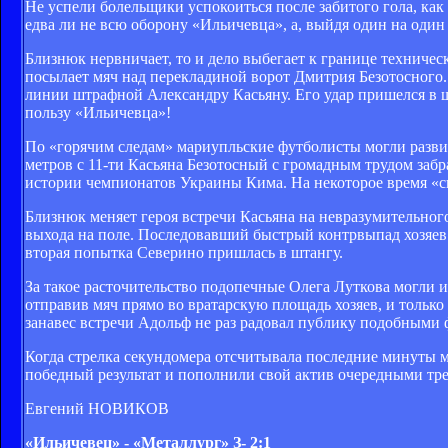
Не успели болельщики успокоиться после забитого гола, как
едва ли не всю оборону «Ильичевца», а, выйдя один на один
Близнюк нервничает, то и дело выбегает к границе техничес
посылает мяч над перекладиной ворот Дмитрия Безотосного.
линии штрафной Александру Касьяну. Его удар пришелся в 
пользу «Ильичевца»!
По «горячим следам» мариупльские футболисты могли развит
метров с 11-ти Касьяна Безотосный с громадным трудом заб
истории чемпионатов Украины Кима. На некоторое время «све
Близнюк меняет героя встречи Касьяна на невразумительног
выхода на поле. Последовавший быстрый контрвыпад хозяев 
вторая попытка Северино пришлась в штангу.
За такое расточительство подопечные Олега Луткова могли и 
отправив мяч прямо во вратарскую площадь хозяев, и только
занавес встречи Адольф не раз радовал публику подобными
Когда стрелка секундомера отсчитывала последние минуты м
победный результат и пополнили свой актив очередными тр
Евгений НОВИКОВ
«Ильичевец» - «Металлург» З- 2:1