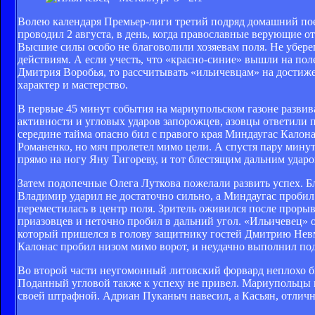
Волею календаря Премьер-лиги третий подряд домашний по
проводил 2 августа, в день, когда православные верующие о
Высшие силы особо не благоволили хозяевам поля. Не убере
действиям. А если учесть, что «красно-синие» вышли на по
Дмитрия Воробья, то рассчитывать «ильичевцам» на достиж
характер и мастерство.
В первые 45 минут события на мариупольском газоне развив
активности и угловых ударов запорожцев, азовцы ответили 
середине тайма опасно бил с правого края Миндаугас Калон
Романенко, но мяч пролетел мимо цели. А спустя пару мину
прямо на ногу Яну Тигореву, и тот блестящим дальним удар
Затем подопечные Олега Луткова пожелали развить успех. 
Владимир ударил не достаточно сильно, а Миндаугас проби
переместилась в центр поля. Зритель оживился после прорыв
приазовцев и неточно пробил в дальний угол. «Ильичевец»
который пришелся в голову защитнику гостей Дмитрию Невм
Калонас пробил низом мимо ворот, и неудачно выполнил пода
Во второй части неугомонный литовский форвард неплохо би
Поданный угловой также к успеху не привел. Мариупольцы 
своей штрафной. Адриан Пуканыч навесил, а Касьян, отличн