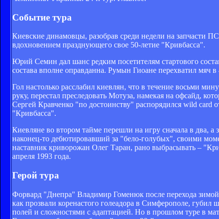
Событие тура
Киевские динамовцы, разобрав среди недели на запчасти ПС
вдохновением празднующего свое 50-летие "Кривбасса".
Юрий Семин дал шанс редким посетителям стартового состав
состава вполне оправданна. Румын Гиоане перехватил мяч в 
Гол настолько расслабил киевлян, что в течение восьми мин
руку, перестал преследовать Мотуза, намекая на офсайд, кот
Сергей Кравченко "по достоинству" распорядился wild card о
"Кривбасса".
Киевляне во втором тайме перешли на игру сначала в два, а
наконец-то дебютировавший за "бело-голубых", своими моме
наставник криворожан Олег Таран, рано выбрасывать – "Кри
апреля 1993 года.
Герой тура
Форвард "Днепра" Владимир Гоменюк после перехода зимой и
как прозвали коренастого голеадора в Симферополе, губил 
полей и сложностями с адаптацией. Но в прошлом туре в ма