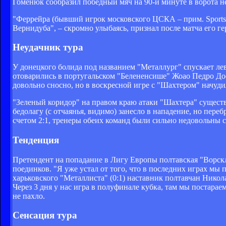
Гоменюк сообразил победный мяч на 90-й минуте в ворота н
"Феррейра (бывший игрок московского ЦСКА – прим. Sports.
Вернидуба", – скромно улыбаясь, признал после матча его ге
Неудачник тура
У донецкого болида под названием "Металлург" спускает ле
отоварились в португальском "Белененсише" Жоао Педро До
довольно сносно, но в воскресной игре с "Шахтером" начуди
"Зеленый коридор" на правом краю атаки "Шахтера" существ
бедолагу (с отчаянья, видимо) занесло в нападение, но пер
счетом 2:1, тренеры обеих команд были сильно недовольны с
Тенденция
Претендент на попадание в Лигу Европы полтавская "Ворск
поединков. "Я уже устал от того, что в последних играх мы
харьковского "Металлиста" (0:1) наставник полтавчан Никол
Через 3 дня у нас игра в полуфинале кубка, там мы постарае
не пахло.
Сенсация тура