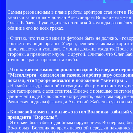
Самым резонансным в плане работы арбитров стал матч в П
забитый защитником дончан Александром Воловиком уже в к
Олега Бабаева. Руководитель полтавской команды разошёлся 
обвинив его во всех грехах.
- Считаю, что таких вещей в футболе быть не должно, - го
соответствующие органы. Уверен, человек с таким авторитет
прислушаются и услышат. Эмоции должны уходить. После это
стороны, а президент клуба - с другой. Считаю, что Олег Баб
точно не красит президента клуба.
- Что касается самих спорных эпизодов. В середине пер
"Металлурга" оказался на газоне, и арбитр игру останови
показал, что Траоре оказался в положении "вне игры".
- На мой взгляд, в данной ситуации арбитр мог свистнуть, ос
сконтактировать с ассистентом. Или же с помощью системы 
данном эпизоде было сложно определить, было там нарушение
Рачинская подняла флажок, а Анатолий Жабченко указал на о
- Ключевой момент в матче - это гол Воловика, забитый 
президента "Ворсклы".
- Этот мяч был забит с двойным нарушением. Во-первых, бы
Во-вторых, Воловик во время навесной передачи находился в