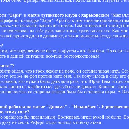
тоже было. Вратаря нельзя касаться, подталкивать, вступать с н
рота "Зари" в матче луганского клуба с харьковским "Мета
 штрафной площадке "Зари". Арбитр в том эпизоде одиннадцатиме
лось, что пенальти давать не стоило. Там интересный эпизод по
 почувствовал на себе руку защитника, сразу завалился. Как мне
что всё происходило в динамике, а такие моменты всегда сложны
у?
 том, что нарушения не было, в другом - что фол был. Но если го
сть в данной ситуации всё-таки восторжествовала.
листа"?
арбитр видел, что игрок лежит на поле, он останавливал игру. Се
 ногу, это же не фол против него был. Так получилось в силу ег
цельный, его нужно было дать доиграть, что Юрий Вакс и сдела
аких вопросов к арбитражу здесь быть не должно. Конечно, зрит
 оплошностью со стороны рефери была бы остановка игры. А Вакс
рый работал на матче "Динамо" - "Ильичёвец". Единственны
по этому голу?
но оказалось бы правильным. Во-первых, игры рукой не было. Во
руку не было. Рефери отдал эпизод в пользу атаки.