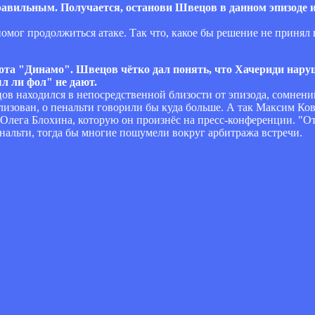
равильным. Получается, останови Швецов в данном эпизоде иг
й помог продолжиться атаке. Так что, какое бы решение не принял
рота "Динамо". Швецов чётко дал понять, что Хачериди нар
л ли фол" не дают.
ов находился в непосредственной близости от эпизода, сомнени
изован, о пенальти говорили бы куда больше. А так Максим Кова
 Олега Блохина, которую он произнёс на пресс-конференции. "О
нальти, тогда бы многие пошумели вокруг арбитража встречи.