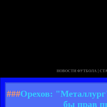
|
НОВОСТИ ФУТБОЛА
СТ
###
Орехов: "Металлург
бы прав п