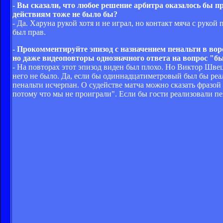
- Вы сказали, что любое решение арбитра оказалось бы п
действиям тоже не было бы?
- Да. Харуна рукой хотя и не играл, но контакт мяча с руко
был прав.
- Прокомментируйте эпизод с назначением пенальти в во
но даже видеоповторы однозначного ответа на вопрос "бы
- На повторах этот эпизод виден был плохо. Но Виктор Швец
него не было. Да, если бы одиннадцатиметровый был бы реал
пенальти исчерпан. О судействе матча можно сказать фразой
потому что мы не проиграли". Если бы гости реализовали пе