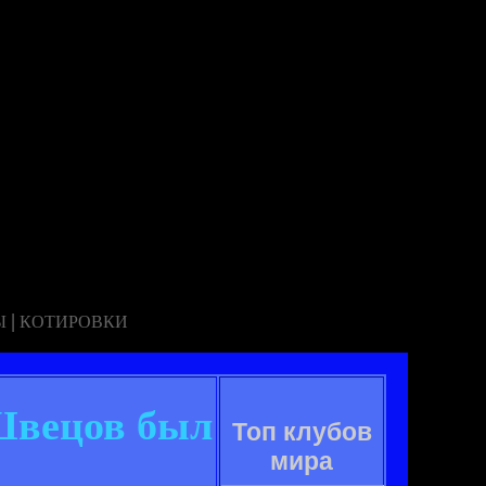
|
Ы
КОТИРОВКИ
 Швецов был
Топ клубов
мира