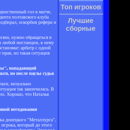
Топ игроков
динственный гол в матче,
ента полтавского клуба
Лучшие
подбирал, оскорбив рефери и
сборные
тензии, нужно обращаться в
 в любой инстанции, к нему
становке: арбитр с одной
е прав, но такая ситуация
клы", нападающий
ьти, но после паузы судья
альти, визуально
туация так закончилась. В
ло. Хорошо, что Наталья
чиной негодования
ка донецкого "Металлурга".
 игрока, который до этого