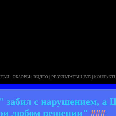
|
|
|
|
АТЬИ
ОБЗОРЫ
ВИДЕО
РЕЗУЛЬТАТЫ LIVE
КОНТАКТ
" забил с нарушением, а
ри любом решении"
###