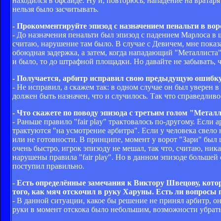
находился в офсайде. Ну и, повторюсь, нападение на вратаря 
нельзя было засчитывать.
- Прокомментируйте эпизод с назначением пенальти в во
- До назначения пенальти был эпизод с падением Марлоса в
считаю, нарушение там было. В случае с Девичем, мне показа
обоюдная задержка, а затем, когда нападающий "Металлиста"
и было, то до штрафной площадки. Но давайте не забывать, 
- Получается, арбитр исправил свою предыдущую ошибк
- Не исправил, а скажем так: в одном случае он был уверен в
должен быть назначен, что и случилось. Так что справедливо
- Что скажете по поводу эпизода с третьим голом "Метал
- Раньше правило "fair play" трактовалось по-другому. Если 
трактуются "на усмотрение арбитра". Если у человека свело
или не готовности. В принципе, момент у ворот "Зари" был 
очень быстро, игрок эпизоду не мешал, так что, считаю, ник
нарушены правила "fair play". Но в данном эпизоде большей
поступил правильно.
- Есть определённые замечания к Виктору Швецову, кото
того, как мяч отскочил в руку Харуны. Есть ли вопросы 
- В данной ситуации, какое бы решение не принял арбитр, о
руки в момент отскока было небольшим, возможности убрать 