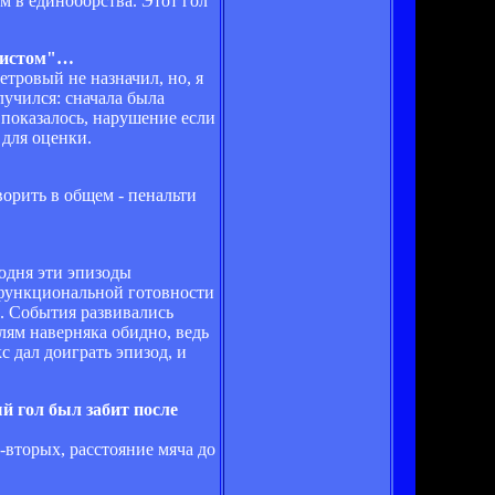
им в единоборства. Этот гол
ллистом"…
тровый не назначил, но, я
лучился: сначала была
 показалось, нарушение если
 для оценки.
ворить в общем - пенальти
годня эти эпизоды
о функциональной готовности
л. События развивались
елям наверняка обидно, ведь
 дал доиграть эпизод, и
й гол был забит после
-вторых, расстояние мяча до