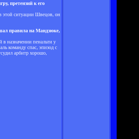
ру, претензий к его
 в этой ситуации Швецов, он
ушал правила на Мандзюке,
й в назначении пенальти у
ль команду спас, эпизод с
тсудил арбитр хорошо,