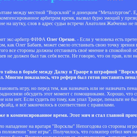
олтаве между местной "Ворсклой" и донецким "Металлургом". Е
омпенсированное арбитром время, вызвал бурю эмоций у презид
не на шутку, слов в адрес судьи встречи Анатолия Жабченко не 
ворит экс-арбитр ФИФА
Олег Орехов
. - Если у человека есть пре
ом, как Олег Бабаев, может смело отстаивать свою точку зрения
го все стороны должны отстаивать своё мнение в спокойной об
аев не должен был так себя вести. Не говорю, что он прав, или н
вого тайма в борьбе между Далку и Траоре в штрафной "Ворс
л. Многим показалось, что рефери был готов поставить пенал
тановить игру, но перед тем, как назначать или не назначать пен
радиосвязи обсудить этот момент с помощниками. Хорошо, что си
 или нет. Если судить по тому, как упал Траоре, пенальти не бы
фсайд, и всё закончилось в соответствии с правилами.
уже в компенсированное время. Этот мяч и стал главной при
ло нападение на вратаря "Ворсклы" Непогодова со стороны игро
 положении "вне игры". Получилось, что голкипер отбил мяч на