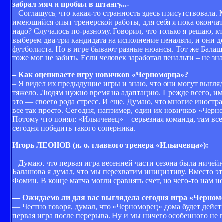
забрал мяч и пробил в штангу...-
– Соглашусь, что какая-то странность здесь присутствовала.
имеющийся опыт тренерской работы, для себя я пока окончат
надо? Случалось по-разному. Говорил, что только я решаю, кт
выберем два-три кандидата на исполнение пенальти, и они 
футболиста. Но в игре бывают разные нюансы. Тот же Балашо
тоже мог не забить. Если человек заработал пенальти – не зн
– Как оцениваете игру новичков «Черноморца»?
– Я видел их предыдущие игры и знаю, что они могут выгля
тяжело. Людям нужно время на адаптацию. Прежде всего, им 
это — своего рода стресс. И еще. Думаю, что многие иностра
все так просто. Сегодня, например, один их новичков «Черн
Потому что понял: «Ильичевец» – серьезная команда, там вс
сегодня победить такого соперника.
Игорь ЛЕОНОВ (и. о. главного тренера «Ильичевца»):
– Думаю, что первая игра весенней части сезона была ничейн
Балашова я думал, что мы перехватим инициативу. Вместо эт
Фомин. В конце матча могли сравнять счет, но чего-то нам не
— Ожидаемо ли для вас выглядела сегодня игра «Черном
— Честно говоря, думал, что «Черноморец» дома будет дейст
первая игра после перерыва. Ну и мы ничего особенного не