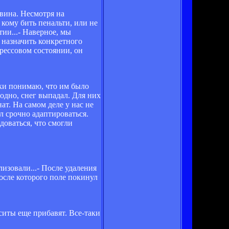
 вина. Несмотря на
кому бить пенальти, или не
тии...- Наверное, мы
 назначить конкретного
рессовом состоянии, он
ски понимаю, что им было
одно, снег выпадал. Для них
ат. На самом деле у нас не
л срочно адаптироваться.
доваться, что смогли
лизовали...- После удаления
осле которого поле покинул
ситы еще прибавят. Все-таки