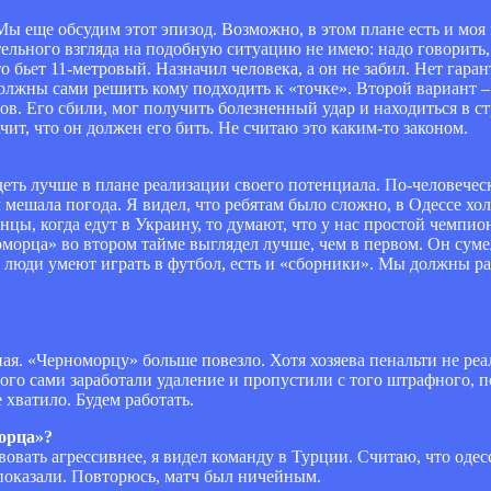
 Мы еще обсудим этот эпизод. Возможно, в этом плане есть и моя
ельного взгляда на подобную ситуацию не имею: надо говорить, 
о бьет 11-метровый. Назначил человека, а он не забил. Нет гаран
должны сами решить кому подходить к «точке». Второй вариант –
в. Его сбили, мог получить болезненный удар и находиться в ст
ачит, что он должен его бить. Не считаю это каким-то законом.
деть лучше в плане реализации своего потенциала. По-человече
мешала погода. Я видел, что ребятам было сложно, в Одессе хол
нцы, когда едут в Украину, то думают, что у нас простой чемпион
оморца» во втором тайме выглядел лучше, чем в первом. Он суме
е люди умеют играть в футбол, есть и «сборники». Мы должны ра
ая. «Черноморцу» больше повезло. Хотя хозяева пенальти не реа
ого сами заработали удаление и пропустили с того штрафного, п
 хватило. Будем работать.
орца»?
вовать агрессивнее, я видел команду в Турции. Считаю, что одес
 показали. Повторюсь, матч был ничейным.