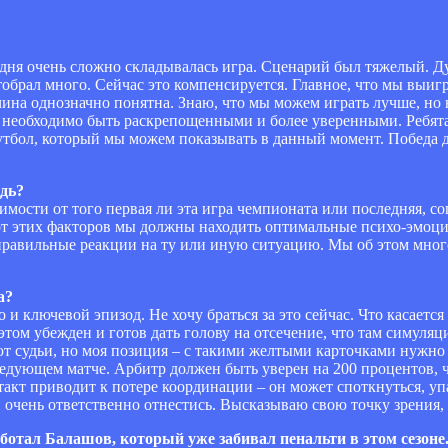
одня очень сложно складывалась игра. Сценарий был тяжелый. Д
обрал много. Сейчас это компенсируется. Главное, что мы выигр
ичина однозначно понятна. Знаю, что мы можем играть лучше, но
м, необходимо быть раскрепощенными и более уверенными. Ребят
тбол, который мы можем показывать в данный момент. Победа д
едь?
имости от того первая ли эта игра чемпионата или последняя, с
от этих факторов мы должны находить оптимальные психо-эмоци
правильные реакции на ту или иную ситуацию. Мы об этом много
а?
о и ключевой эпизод. Не хочу браться за это сейчас. Что касаетс
этом убежден и готов дать голову на отсечение, что там симуляц
ют судьи, но моя позиция – с такими желтыми карточками нужн
едующем матче. Арбитр должен быть уверен на 200 процентов, ч
акт приводит к потере координации – он может споткнуться, упас
й очень ответственно отнестись. Высказываю свою точку зрения,
ботал Балашов, который уже забивал пенальти в этом сезоне