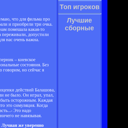
Топ игроков
умаю, что для фильма про
Лучшие
али и приобрели три очка.
сборные
 нам помешала какая-то
а переживали, допустили
ля нас очень важна.
оперник – киевское
ональные состояния. Без
 говорим, но сейчас я
я оценки действий Балашова,
ии не было. Он играл, упал,
о быть осторожным. Каждая
то это симуляция. Когда
ть...- Это надо
 ничего не навязывая.
. Лучиан же уверенно