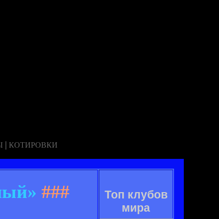
|
Ы
КОТИРОВКИ
лый»
###
Топ клубов
мира