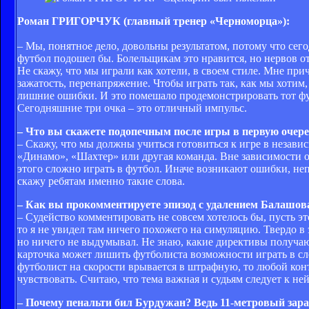
Роман ГРИГОРЧУК (главный тренер «Черноморца»):
– Мы, понятное дело, довольны результатом, потому что сег
футбол подошел бы. Болельщикам это нравится, но нервов от
Не скажу, что мы играли как хотели, в своем стиле. Мне пр
зажатость, перенапряжение. Чтобы играть так, как мы хоти
лишние ошибки. И это помешало продемонстрировать тот фу
Сегодняшние три очка – это отличный импульс.
– Что вы скажете подопечным после игры в первую очер
– Скажу, что мы должны учиться готовиться к игре в независ
«Динамо», «Шахтер» или другая команда. Вне зависимости 
этого сложно играть в футбол. Иначе возникают ошибки, не
скажу ребятам именно такие слова.
– Как вы прокомментируете эпизод с удалением Балашов
– Судейство комментировать не совсем хотелось бы, пусть эт
то я не увидел там ничего похожего на симуляцию. Твердо в 
но ничего не выдумывал. Не знаю, какие директивы получа
карточка может лишить футболиста возможности играть в сл
футболист на скорости врывается в штрафную, то любой конт
чувствовать. Считаю, что тема важная и судьям следует к не
– Почему пенальти бил Бурдужан? Ведь 11-метровый зара